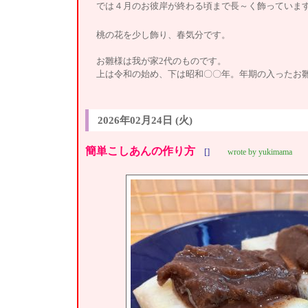
では４月のお彼岸が終わる頃まで長～く飾っていま
桃の花を少し飾り、春気分です。
お雛様は我が家2代のものです。
上は令和の始め、下は昭和〇〇年。年期の入ったお
2026年02月24日 (火)
簡単こしあんの作り方
[]
wrote by yukimama