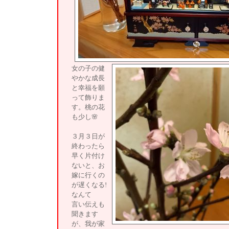
女の子の健
やかな成長
と幸福を願
って飾りま
す。桃の花
も少し🌸
３月３日が
終わったら
早く片付け
ないと、お
嫁に行くの
が遅くなる!
なんて
言い伝えも
聞きます
が、我が家