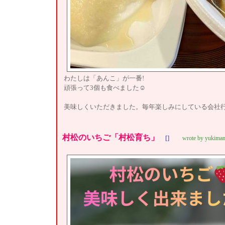
わたしは「あんこ」が一番!
頑張って3個も食べました☺
美味しくいただきました。毎年楽しみにしている会社
村松のいちご「村松育ち」
[]
wrote by yukima