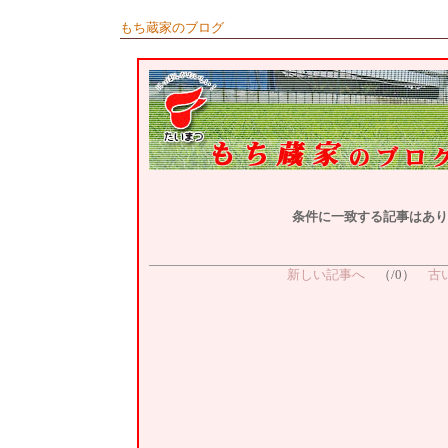
もち蔵家のブログ
条件に一致する記事はあり
新しい記事へ
（/0）
古