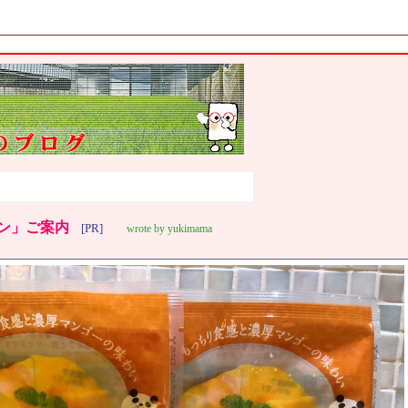
ン」ご案内
[PR]
wrote by yukimama