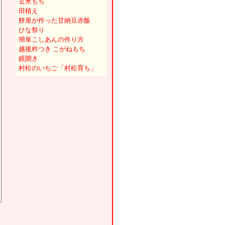
玄米もち
田植え
餅屋が作った甘納豆赤飯
ひな祭り
簡単こしあんの作り方
越後杵つき こがねもち
鏡開き
村松のいちご「村松育ち」