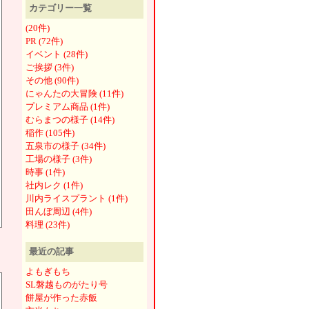
カテゴリー一覧
(20件)
PR (72件)
イベント (28件)
ご挨拶 (3件)
その他 (90件)
にゃんたの大冒険 (11件)
プレミアム商品 (1件)
むらまつの様子 (14件)
稲作 (105件)
五泉市の様子 (34件)
工場の様子 (3件)
時事 (1件)
社内レク (1件)
川内ライスプラント (1件)
田んぼ周辺 (4件)
料理 (23件)
最近の記事
よもぎもち
SL磐越ものがたり号
餅屋が作った赤飯