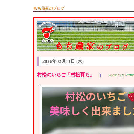
もち蔵家のブログ
2026年02月11日 (水)
村松のいちご「村松育ち」
[]
wrote by yukima