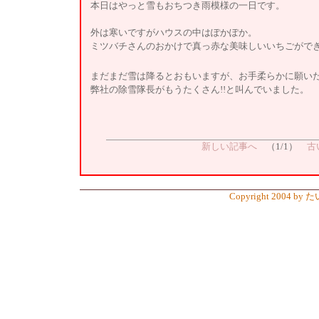
本日はやっと雪もおちつき雨模様の一日です。
外は寒いですがハウスの中はぽかぽか。
ミツバチさんのおかけで真っ赤な美味しいいちごがで
まだまだ雪は降るとおもいますが、お手柔らかに願い
弊社の除雪隊長がもうたくさん!!と叫んでいました。
新しい記事へ
（1/1）
古
Copyright 2004 by 