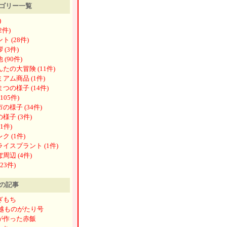
ゴリー一覧
)
72件)
ト (28件)
 (3件)
 (90件)
たの大冒険 (11件)
アム商品 (1件)
つの様子 (14件)
105件)
の様子 (34件)
様子 (3件)
1件)
ク (1件)
イスプラント (1件)
周辺 (4件)
23件)
の記事
ぎもち
磐越ものがたり号
が作った赤飯