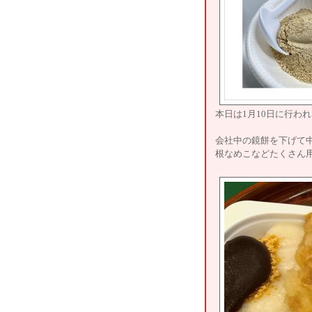
本日は1月10日に行わ
会社中の鏡餅を下げて
根なめこなどたくさん