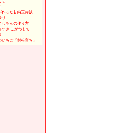
もち
え
が作った甘納豆赤飯
祭り
こしあんの作り方
杵つき こがねもち
き
のいちご「村松育ち」