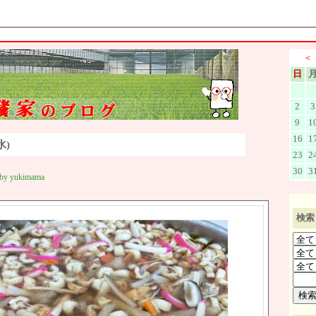
＜
日
2
3
9
1
16
1
水)
23
2
30
3
 by yukimama
検索