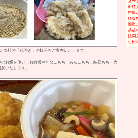
玄米
田植
餅屋
ひな
簡単
越後
鏡開
村松
れた弊社の「鏡開き」の様子をご案内いたします。
中のお餅を使い、お雑煮やきなこもち・あんこもち・納豆もち・大
用意いたします。