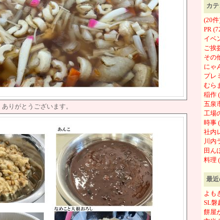
カテ
(20件
PR (
イベン
ご挨拶
その他
にゃん
プレミ
むらま
稲作 (
五泉市
、ありがとうございます。
工場の
時事 (
社内レ
川内ラ
田んぼ
料理 (
最近
よも
SL
餅屋