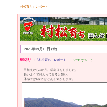
「村松育ち」レポート
2025年09月19日 (金)
稲刈り
[「村松育ち」レポート]
wrote by ちりう
田植えから4か月。稲刈りをしました。
長いようで終わってみると短い、
体感では6か月ほどある気がします。