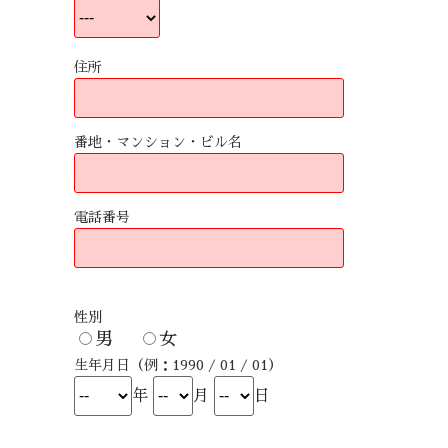
住所
番地・マンション・ビル名
電話番号
性別
男
女
生年月日（例：1990 / 01 / 01）
年
月
日