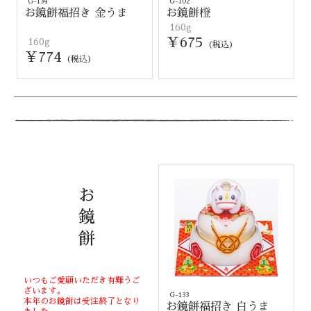
G-134
G-102
お鏡餅福招き 金うま
お鏡餅橙
160g
￥675
160g
(税込)
￥774
(税込)
お
鏡
餅
いつもご愛顧いただき有難うご
ざいます。
G-133
本年のお鏡餅は受注終了となり
お鏡餅福招き 白うま