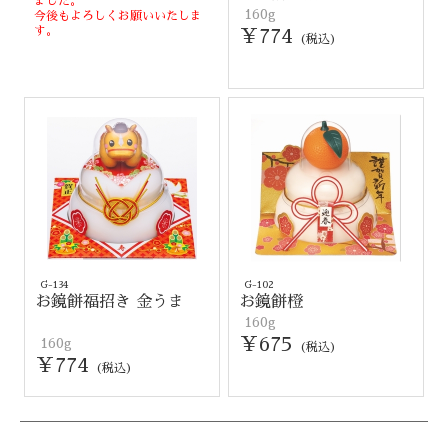
ました。
160g
今後もよろしくお願いいたしま
す。
￥774
(税込)
G-134
G-102
お鏡餅福招き 金うま
お鏡餅橙
160g
￥675
160g
(税込)
￥774
(税込)