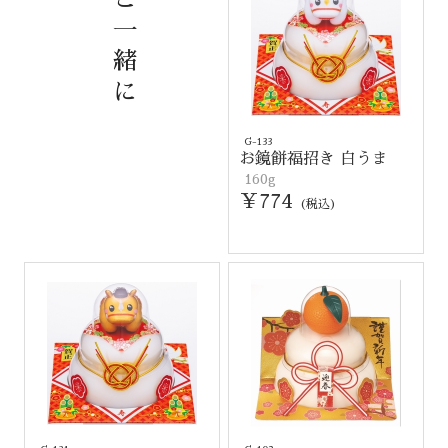
一
緒
に
G-133
お鏡餅福招き 白うま
160g
￥774
(税込)