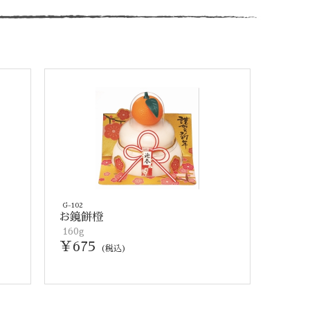
G-102
お鏡餅橙
160g
￥675
(税込)