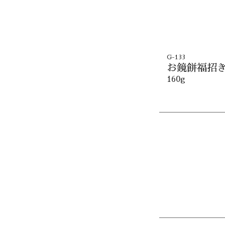
G-133
お鏡餅福招き
160g