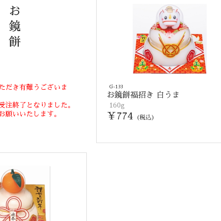
お
鏡
餅
ただき有難うございま
G-133
お鏡餅福招き 白うま
受注終了となりました。
160g
お願いいたします。
￥774
(税込)