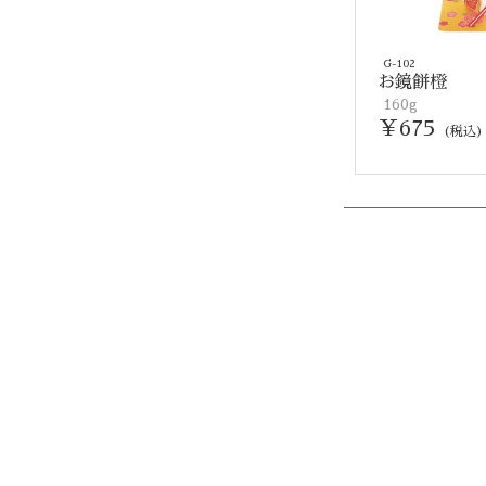
G-102
お鏡餅橙
160g
￥675
(税込)