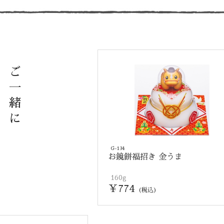
ご
一
緒
に
G-134
お鏡餅福招き 金うま
160g
￥774
(税込)