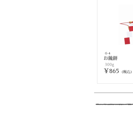
G-4
お鏡餅
300g
￥865
(税込)