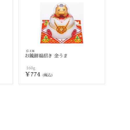
G-134
お鏡餅福招き 金うま
160g
￥774
(税込)