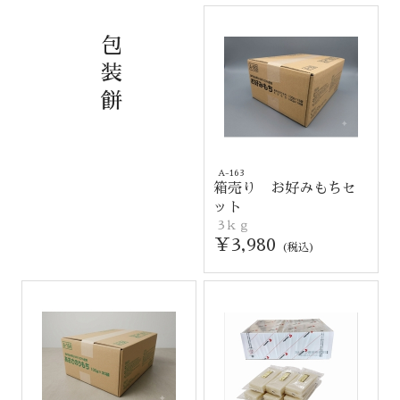
包
装
餅
A-163
箱売り お好みもちセ
ット
3ｋｇ
￥3,980
(税込)