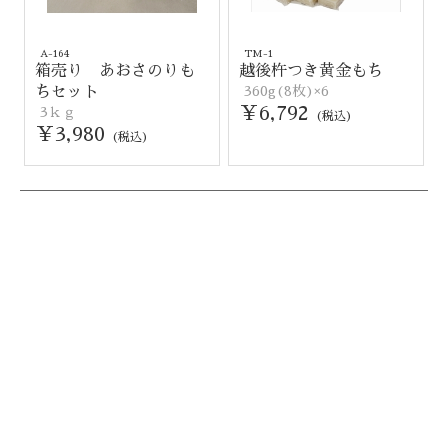
A-164
TM-1
箱売り あおさのりも
越後杵つき黄金もち
ちセット
360g(8枚)×6
￥6,792
3ｋｇ
(税込)
￥3,980
(税込)