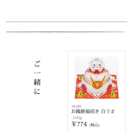
ご
一
緒
に
G-133
お鏡餅福招き 白うま
160g
￥774
(税込)