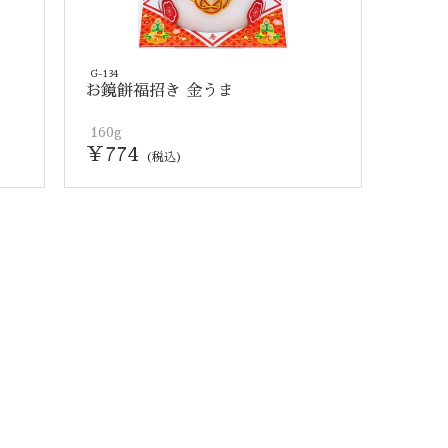
G-134
お鏡餅福招き 金うま
160g
￥774
(税込)