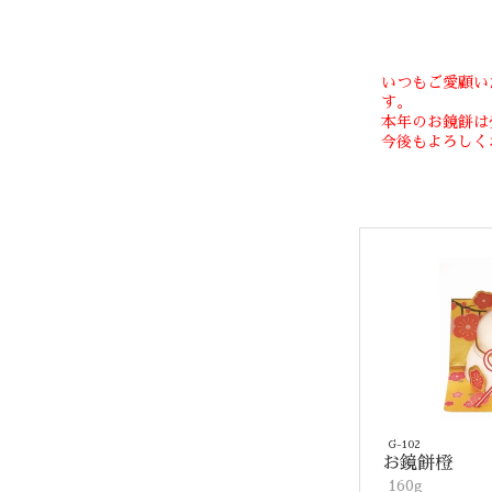
いつもご愛顧い
す。
本年のお鏡餅は
今後もよろしく
G-102
お鏡餅橙
160g