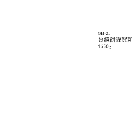
GM-21
お鏡餅謹賀
1650g