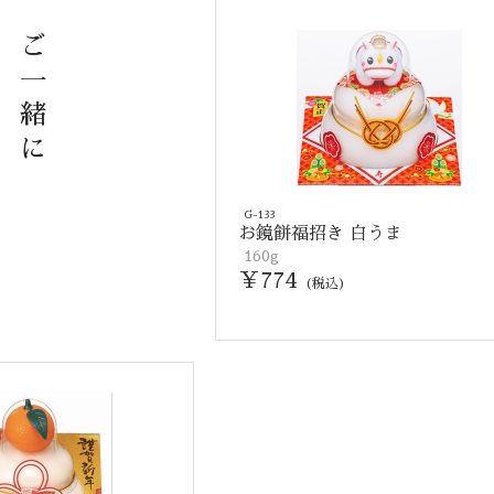
ご
一
緒
に
G-133
お鏡餅福招き 白うま
160g
￥774
(税込)