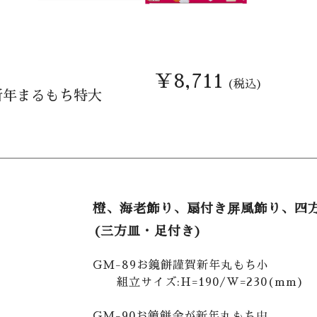
￥8,711
(税込)
新年まるもち特大
橙、海老飾り、扇付き屏風飾り、四
(三方皿・足付き)
GM-89お鏡餅謹賀新年丸もち小
組立サイズ:H=190/W=230(mm)
GM-90お鏡餅金が新年丸もち中