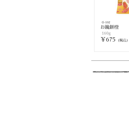
G-102
お鏡餅橙
160g
￥675
(税込)