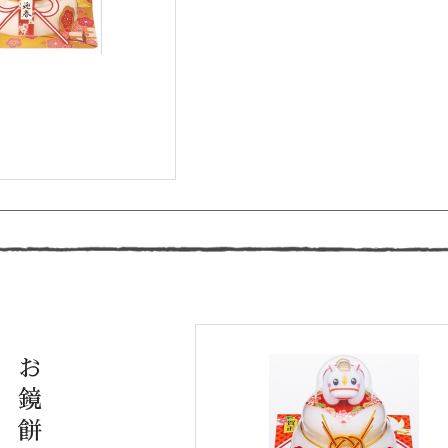
お
鏡
餅