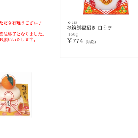
ただき有難うございま
G-133
お鏡餅福招き 白うま
受注終了となりました。
160g
お願いいたします。
￥774
(税込)