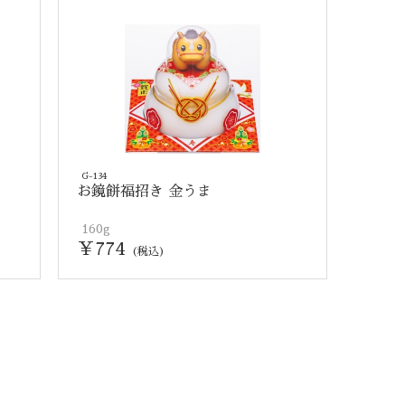
G-134
お鏡餅福招き 金うま
160g
￥774
(税込)