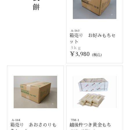
餅
A-163
箱売り お好みもちセ
ット
3ｋｇ
￥3,980
(税込)
A-164
TM-1
箱売り あおさのりも
越後杵つき黄金もち