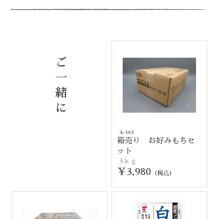
ご
一
緒
に
A-163
箱売り お好みもちセ
ット
3ｋｇ
￥3,980
(税込)