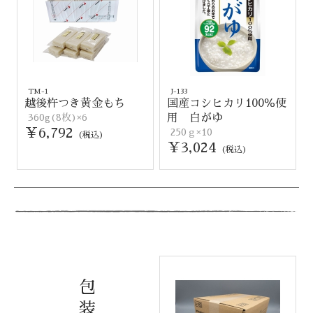
TM-1
J-133
越後杵つき黄金もち
国産コシヒカリ100％使
360g(8枚)×6
用 白がゆ
￥6,792
250ｇ×10
(税込)
￥3,024
(税込)
包
装