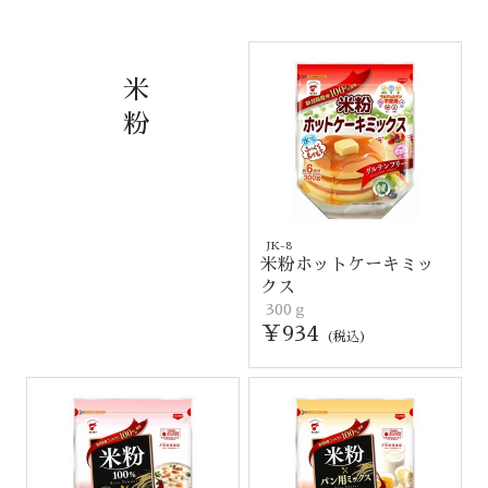
米
粉
JK-8
米粉ホットケーキミッ
クス
300ｇ
￥934
(税込)