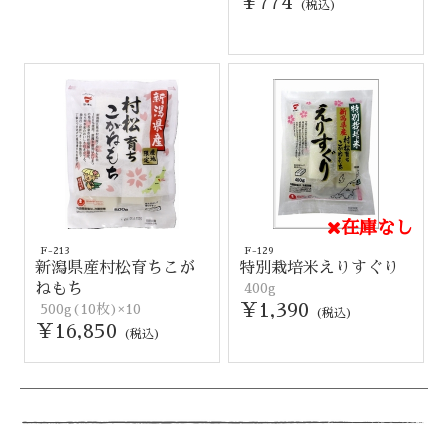
￥774
(税込)
在庫なし
F-213
F-129
新潟県産村松育ちこが
特別栽培米えりすぐり
ねもち
400g
￥1,390
500g(10枚)×10
(税込)
￥16,850
(税込)