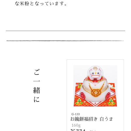
な米粉となっています。
ご
一
緒
に
G-133
お鏡餅福招き 白うま
160g