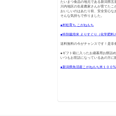
たいまつ食品の地元である新潟県五
川内地区の生産農家さんが育てたこ
おいしいのはあたり前、安全安心な
そんな気持ちで作りました。
●村松育ち こがねもち
●特別栽培米 えりすぐり（化学肥料
送料無料の今がチャンスです！是非
●ギフト箱に入ったお歳暮用お餅詰
いつもお世話になっているあの方に
●新潟県魚沼産こがねもち米１００