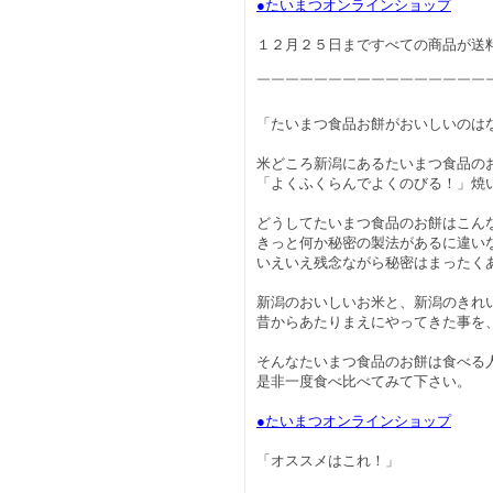
●たいまつオンラインショップ
１２月２５日まですべての商品が送
￣￣￣￣￣￣￣￣￣￣￣￣￣￣￣￣
「たいまつ食品お餅がおいしいのは
米どころ新潟にあるたいまつ食品の
「よくふくらんでよくのびる！」焼
どうしてたいまつ食品のお餅はこん
きっと何か秘密の製法があるに違い
いえいえ残念ながら秘密はまったく
新潟のおいしいお米と、新潟のきれ
昔からあたりまえにやってきた事を
そんなたいまつ食品のお餅は食べる
是非一度食べ比べてみて下さい。
●たいまつオンラインショップ
「オススメはこれ！」