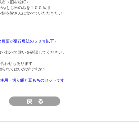
泉市（旧村松町）
がねもち米のみを１００％用
お餅を皆さんに食べていただきたい
と農薬が慣行農法の５０％以下）
食べ比べて違いを確認してください。
め合わせもあります
贈られてはいかがですか？
%使用・切り餅と豆もちのセットです