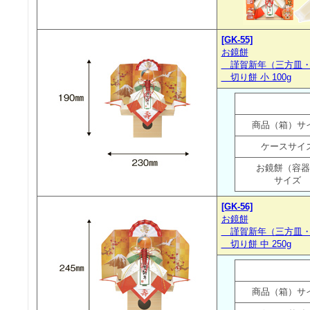
[GK-55]
お鏡餅
謹賀新年（三方皿・
切り餅 小 100g
商品（箱）サ
ケースサイ
お鏡餅（容器
サイズ
[GK-56]
お鏡餅
謹賀新年（三方皿・
切り餅 中 250g
商品（箱）サ