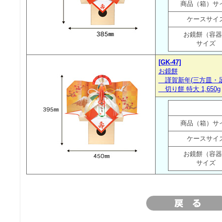
商品（箱）サ
ケースサイ
お鏡餅（容器
サイズ
[GK-47]
お鏡餅
謹賀新年(三方皿・足
切り餅 特大 1,650g
商品（箱）サ
ケースサイ
お鏡餅（容器
サイズ