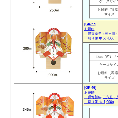
ケースサイ
お鏡餅（容器
サイズ
[GK-57]
お鏡餅
謹賀新年（三方皿・
切り餅 中大 400g
商品（箱）サ
ケースサイ
お鏡餅（容器
サイズ
[GK-46]
お鏡餅
謹賀新年(三方皿・足
切り餅 大 1,000g