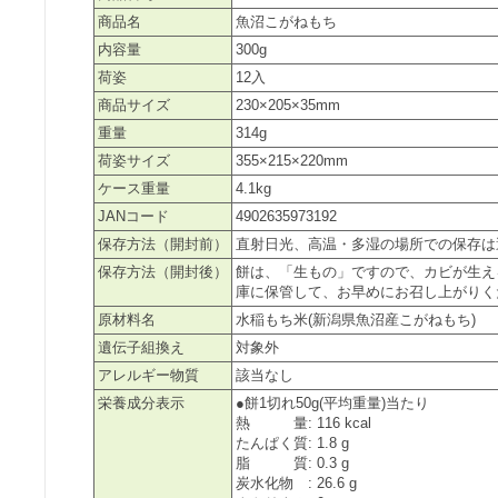
商品名
魚沼こがねもち
内容量
300g
荷姿
12入
商品サイズ
230×205×35mm
重量
314g
荷姿サイズ
355×215×220mm
ケース重量
4.1kg
JANコード
4902635973192
保存方法（開封前）
直射日光、高温・多湿の場所での保存は
保存方法（開封後）
餅は、「生もの」ですので、カビが生え
庫に保管して、お早めにお召し上がりく
原材料名
水稲もち米(新潟県魚沼産こがねもち)
遺伝子組換え
対象外
アレルギー物質
該当なし
栄養成分表示
●餅1切れ50g(平均重量)当たり
熱 量: 116 kcal
たんぱく質: 1.8 g
脂 質: 0.3 g
炭水化物 : 26.6 g