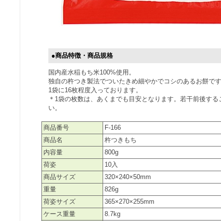
●商品特徴・商品規格
国内産水稲もち米100%使用。
独自の杵つき製法でついたきめ細やかでコシのあるお餅で
1袋に16枚程度入っております。
＊1袋の枚数は、あくまでも目安となります。若干前後する
い。
商品番号
F-166
商品名
杵つきもち
内容量
800g
荷姿
10入
商品サイズ
320×240×50mm
重量
826g
荷姿サイズ
365×270×255mm
ケース重量
8.7kg