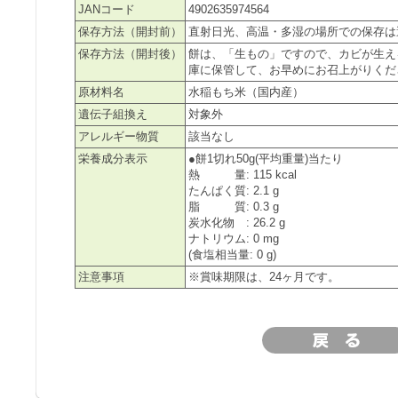
JANコード
4902635974564
保存方法（開封前）
直射日光、高温・多湿の場所での保存は
保存方法（開封後）
餅は、「生もの」ですので、カビが生え
庫に保管して、お早めにお召上がりくだ
原材料名
水稲もち米（国内産）
遺伝子組換え
対象外
アレルギー物質
該当なし
栄養成分表示
●餅1切れ50g(平均重量)当たり
熱 量: 115 kcal
たんぱく質: 2.1 g
脂 質: 0.3 g
炭水化物 : 26.2 g
ナトリウム: 0 mg
(食塩相当量: 0 g)
注意事項
※賞味期限は、24ヶ月です。