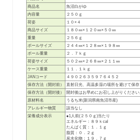
商品名
魚沼白がゆ
内容量
２５０ｇ
荷姿
１０×４
商品サイズ
１８０㎜×１２０㎜×５０㎜
重量
２５６ｇ
ボールサイズ
２４４㎜×１２８㎜×１９８㎜
ボール重量
２．７ｋｇ
荷姿サイズ
５０２㎜×２６８㎜×２１１㎜
ケース重量
１１．１ｋｇ
JANコード
４９０２６３５９７６４５２
保存方法（開封前）
直射日光、高温多湿の場所を避けて保存
保存方法（開封後）
開封後はお早めにお召し上がりください
原材料名
うるち米(新潟県南魚沼市産)
アレルギー物質
該当なし
栄養成分表示
●1人前(２５０ｇ)当たり
エネルギー：８９ｋcal
たんぱく質：１．１ｇ
脂質：０．２ｇ
炭水化物：１９．７ｇ