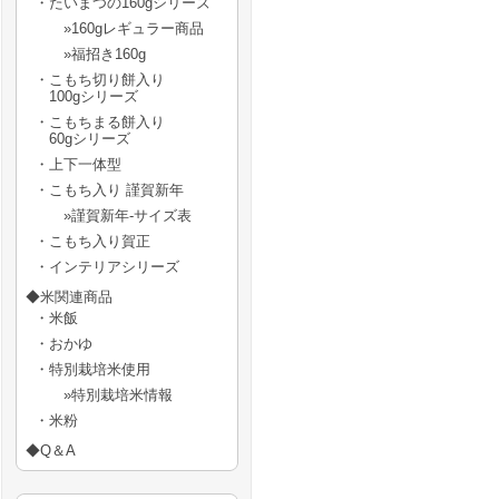
・たいまつの160gシリーズ
»160gレギュラー商品
»福招き160g
・こもち切り餅入り
100gシリーズ
・こもちまる餅入り
60gシリーズ
・上下一体型
・こもち入り 謹賀新年
»謹賀新年-サイズ表
・こもち入り賀正
・インテリアシリーズ
◆米関連商品
・米飯
・おかゆ
・特別栽培米使用
»特別栽培米情報
・米粉
◆Q＆A