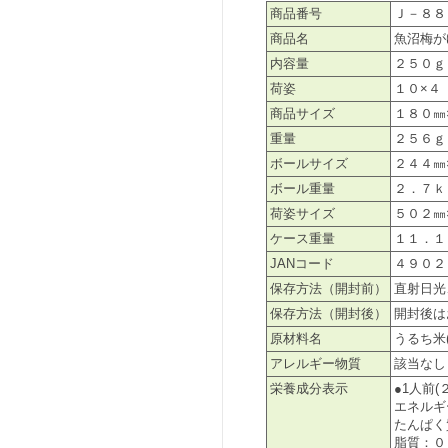
商品番号
Ｊ－８８
商品名
魚沼梅が
内容量
２５０ｇ
荷姿
１０×４
商品サイズ
１８０㎜
重量
２５６ｇ
ボールサイズ
２４４㎜
ボール重量
２．７ｋ
荷姿サイズ
５０２㎜
ケース重量
１１．１
JANコード
４９０２
保存方法（開封前）
直射日光
保存方法（開封後）
開封後は
原材料名
うるち米
アレルギー物質
該当なし
栄養成分表示
●1人前(
エネルギ
たんぱく
脂質：０