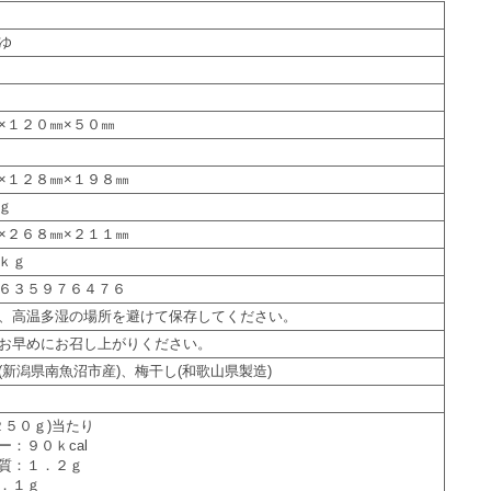
ゆ
×１２０㎜×５０㎜
×１２８㎜×１９８㎜
ｇ
×２６８㎜×２１１㎜
ｋｇ
６３５９７６４７６
、高温多湿の場所を避けて保存してください。
お早めにお召し上がりください。
(新潟県南魚沼市産)、梅干し(和歌山県製造)
２５０ｇ)当たり
ー：９０ｋcal
質：１．２ｇ
．１ｇ