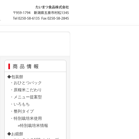
◆包装餅
・おひとつパック
・原糧米こだわり
・メニュー提案型
・いろもち
・整列タイプ
・特別栽培米使用
»特別栽培米情報
◆お鏡餅