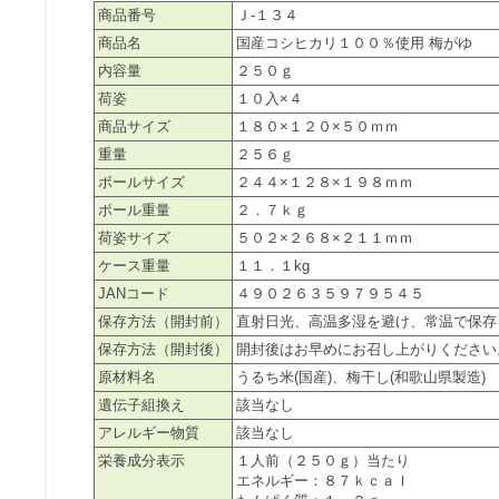
商品番号
Ｊ-１３４
商品名
国産コシヒカリ１００％使用 梅がゆ
内容量
２５０ｇ
荷姿
１０入×４
商品サイズ
１８０×１２０×５０ｍｍ
重量
２５６ｇ
ボールサイズ
２４４×１２８×１９８ｍｍ
ボール重量
２．７ｋｇ
荷姿サイズ
５０２×２６８×２１１ｍｍ
ケース重量
１１．１kg
JANコード
４９０２６３５９７９５４５
保存方法（開封前）
直射日光、高温多湿を避け、常温で保存
保存方法（開封後）
開封後はお早めにお召し上がりください
原材料名
うるち米(国産)、梅干し(和歌山県製造)
遺伝子組換え
該当なし
アレルギー物質
該当なし
栄養成分表示
１人前（２５０ｇ）当たり
エネルギー：８７ｋｃａｌ