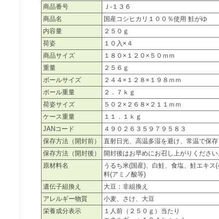
商品番号
Ｊ-１３６
商品名
国産コシヒカリ１００％使用 鮭がゆ
内容量
２５０ｇ
荷姿
１０入×４
商品サイズ
１８０×１２０×５０ｍｍ
重量
２５６ｇ
ボールサイズ
２４４×１２８×１９８ｍｍ
ボール重量
２．７ｋｇ
荷姿サイズ
５０２×２６８×２１１ｍｍ
ケース重量
１１．１ｋｇ
JANコード
４９０２６３５９７９５８３
保存方法（開封前）
直射日光、高温多湿を避け、常温で保存
保存方法（開封後）
開封後はお早めにお召し上がりください
原材料名
うるち米(国産)、白鮭、食塩、鮭エキス(
料(アミノ酸等)
遺伝子組換え
大豆：非組換え
アレルギー物質
小麦、さけ、大豆
栄養成分表示
１人前（２５０ｇ）当たり