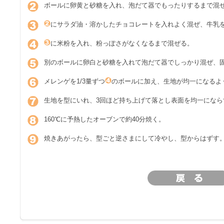
ボールに卵黄と砂糖を入れ、泡だて器でもったりするまで混
にサラダ油・溶かしたチョコレートを入れよく混ぜ、牛乳
に米粉を入れ、粉っぽさがなくなるまで混ぜる。
別のボールに卵白と砂糖を入れて泡だて器でしっかり混ぜ、
メレンゲを1/3量ずつ
のボールに加え、生地が均一になるよ
生地を型にいれ、3回ほど持ち上げて落とし表面を均一になら
160℃に予熱したオーブンで約40分焼く。
焼きあがったら、型ごと逆さまにして冷やし、型からはずす