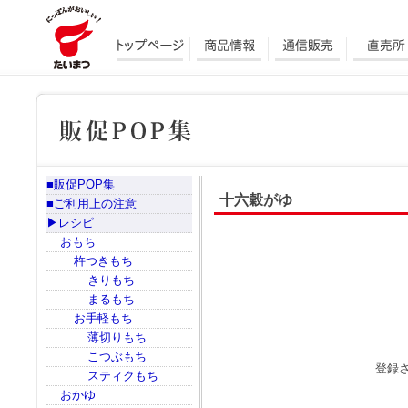
■販促POP集
十六穀がゆ
■ご利用上の注意
▶レシピ
おもち
杵つきもち
きりもち
まるもち
お手軽もち
薄切りもち
こつぶもち
登録
スティクもち
おかゆ