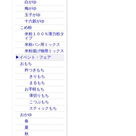
白がゆ
梅がゆ
玉子がゆ
十六穀がゆ
こめ粉
米粉１００％薄力粉タ
イプ
米粉パン用ミックス
米粉揚げ物用ミックス
▶イベント・フェア
おもち
杵つきもち
きりもち
まるもち
お手軽もち
薄切りもち
こつぶもち
スティックもち
おかゆ
春
夏
秋